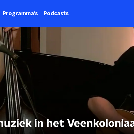
Programma's
Podcasts
uziek in het Veenkoloniaa