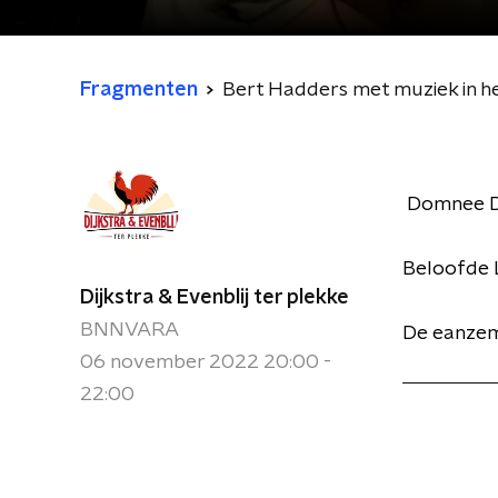
Fragmenten
Bert Hadders met muziek in h
Domnee 
Beloofde 
Dijkstra & Evenblij ter plekke
BNNVARA
De eanzem
06 november 2022 20:00 -
22:00