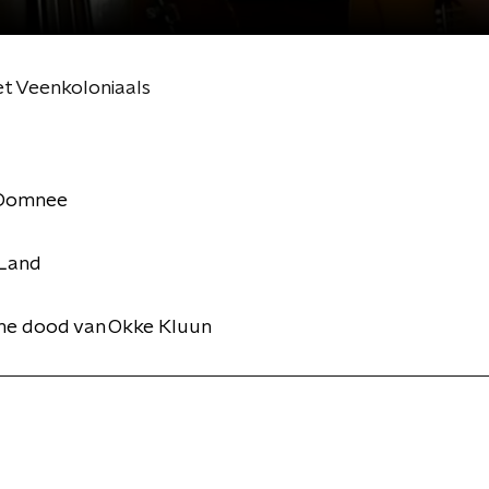
et Veenkoloniaals
Domnee
Land
e dood van Okke Kluun