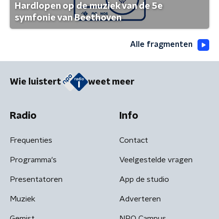
Hardlopen op de muziek van de 5e
symfonie van Beethoven
Alle fragmenten
Wie luistert
weet meer
Radio
Info
Frequenties
Contact
Programma's
Veelgestelde vragen
Presentatoren
App de studio
Muziek
Adverteren
Gemist
NPO Campus