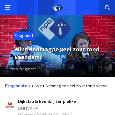
Fragment
Wint Nedmag te veel zout rond
Veendam?
foto:
fragment
Fragmenten
Wint Nedmag te veel zout rond Veendam?
Dijkstra & Evenblij ter plekke
BNNVARA