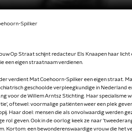
oehoorn-Spilker
ouw Op Straat schijnt redacteur Els Knaapen haar licht
e een eigen straatnaam verdienen.
der verdient Mat Coehoorn-Spilker een eigen straat. M
ychiatrisch geschoolde verpleegkundige in Nederland 
ng voor de Willem Arntsz Stichting. Haar specialisme 
satie', oftewel: voormalige patiënten weer een plek geven
ij. Haar doel: mensen die als onvolwaardig werden gez
e rol geven. Ook in de oorlog keek ze naar 'tweederan
om. Kortom: een bewonderenswaardige vrouw die het ve