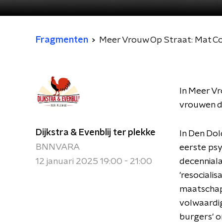
Fragmenten
Meer Vrouw Op Straat: Mat C
In Meer Vr
vrouwen di
Dijkstra & Evenblij ter plekke
In Den Dol
BNNVARA
eerste ps
12 januari 2025 19:00 - 21:00
decenniala
'resociali
maatschapp
volwaardig
burgers' 