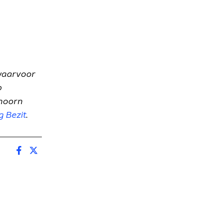
(waarvoor
p
ehoorn
g Bezit
.