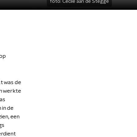
foto:
Cecile aan de Stegge
 op
at was de
en werkte
was
 in de
ien, een
gs
rdient