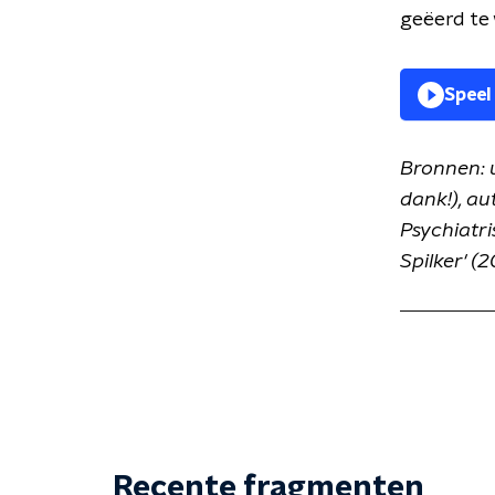
geëerd te 
Speel
Bronnen: 
dank!), a
Psychiatr
Spilker' (2
Recente fragmenten