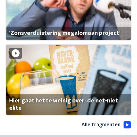
'Zonsverduistering megalomaan project'
Hier gaat het te weinig over: de net-niet
elite
Alle fragmenten