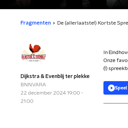
Fragmenten
De (allerlaatste!) Kortste Sp
In Eindhov
Onze favori
(!) spreek
Dijkstra & Evenblij ter plekke
BNNVARA
Speel
22 december 2024 19:00 -
21:00