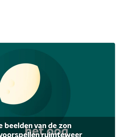
 beelden van de zon
 voorspellen ruimteweer