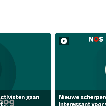
activisten gaan
Nieuwe scherpere
...
interessant voor