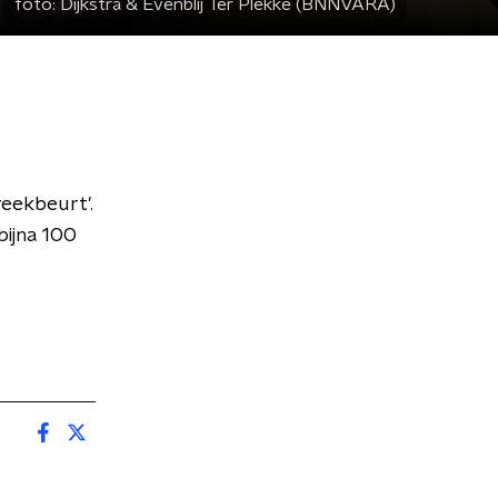
foto:
Dijkstra & Evenblij Ter Plekke (BNNVARA)
reekbeurt'.
bijna 100