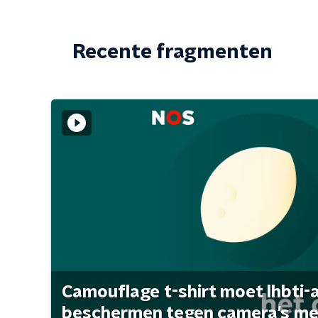
Recente fragmenten
Camouflage t-shirt moet lhbti-
beschermen tegen camera's met 