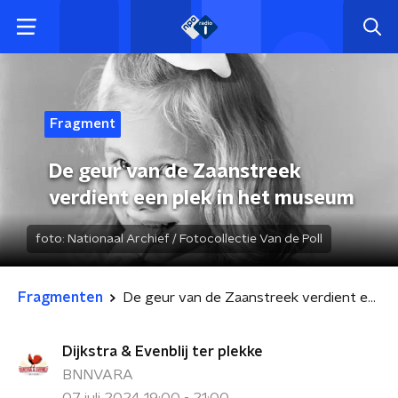
Fragment
De geur van de Zaanstreek
verdient een plek in het museum
foto:
Nationaal Archief / Fotocollectie Van de Poll
Fragmenten
De geur van de Zaanstreek verdient een plek in het museum
Dijkstra & Evenblij ter plekke
BNNVARA