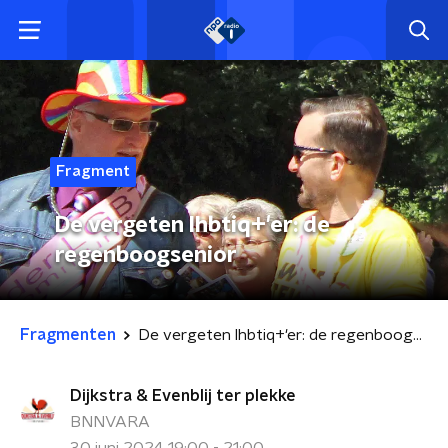
Fragment
De vergeten lhbtiq+'er: de
regenboogsenior
Fragmenten
De vergeten lhbtiq+'er: de regenboogsenior
Dijkstra & Evenblij ter plekke
BNNVARA