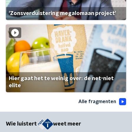
'Zonsverduistering megalomaan project'
Hier gaat het te weinig over: de net-niet
elite
Alle fragmenten
Wie luistert
weet meer