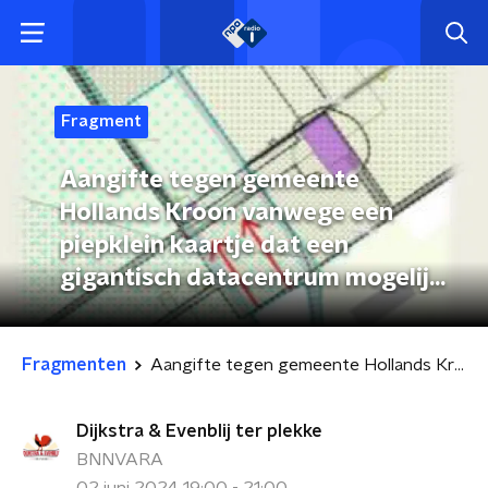
Fragment
Aangifte tegen gemeente
Hollands Kroon vanwege een
piepklein kaartje dat een
gigantisch datacentrum mogelijk
maakte
Fragmenten
Aangifte tegen gemeente Hollands Kroon vanwege een piepklein kaartje dat een gigantisch datacentrum mogelijk maakte
Dijkstra & Evenblij ter plekke
BNNVARA