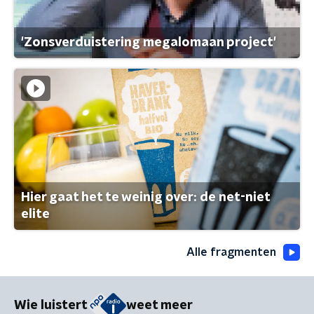
'Zonsverduistering megalomaan project'
Hier gaat het te weinig over: de net-niet
elite
Alle fragmenten
Wie luistert
weet meer