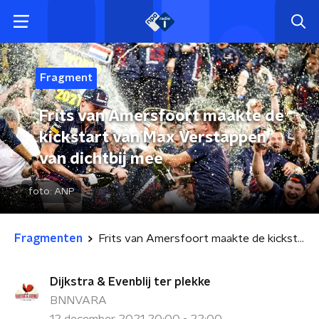
Fragment
Frits van Amersfoort maakte de
kickstart van Max Verstappen
van dichtbij mee
foto:
ANP
Fragmenten
Frits van Amersfoort maakte de kickstart van Max Verstappen van dichtbij mee
Dijkstra & Evenblij ter plekke
BNNVARA