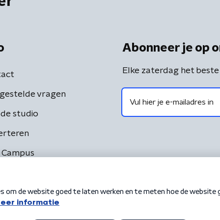
er
o
Abonneer je op o
Elke zaterdag het beste
act
gestelde vragen
de studio
erteren
 Campus