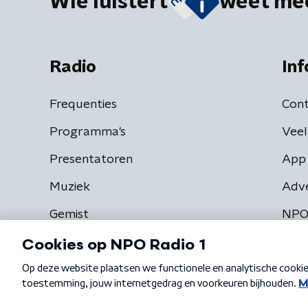
Wie luistert
weet me
Radio
Inf
Frequenties
Cont
Programma's
Veel
Presentatoren
App 
Muziek
Adv
Gemist
NPO
Algemene voorwaarden
Privacybeleid