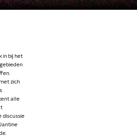
n bij het
 gebieden
fen.
 met zich
s
ent alle
t
e discussie
Jantine
de.