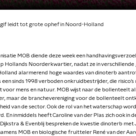
 leidt tot grote ophef in Noord-Holland
nisatie MOB diende deze week een handhavingsverzoek i
 Hollands Noorderkwartier, nadat ze in verschillende
Holland alarmerend hoge waardes van dinoterb aantrof
s een sinds 1998 verboden onkruidbestrijder, die risico's
voor mens en natuur. MOB wijst naar de bollenteelt al
, maar de branchevereniging voor de bollenteelt ontk
eid van de sector. Ook de rol van het waterschap word
d. En inmiddels heeft Caroline van der Plas zich ook in d
ijkstra & Evenblij bespreken de kwestie dinoterb met 
amens MOB en biologische fruitteler René van der Aar