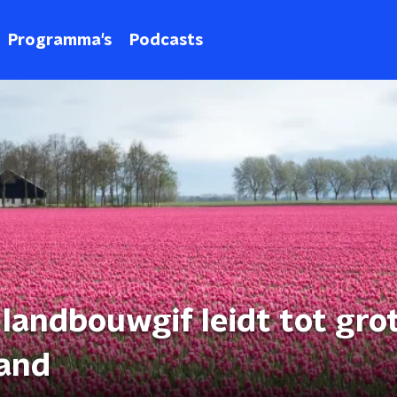
Programma's
Podcasts
andbouwgif leidt tot gro
land