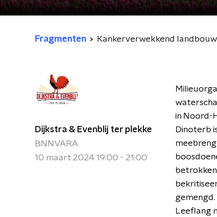
Fragmenten
Kankerverwekkend landbouwgif
Milieuorga
waterschap
in Noord-
Dijkstra & Evenblij ter plekke
Dinoterb i
meebrengt 
BNNVARA
boosdoener
10 maart 2024 19:00 - 21:00
betrokkenh
bekritiseer
gemengd. D
Leeflang n