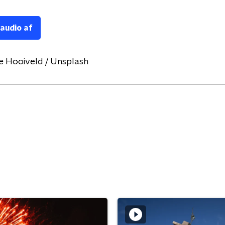
 audio af
e Hooiveld / Unsplash