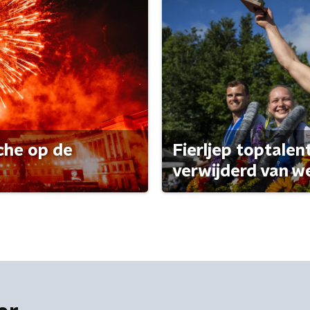
che op de
Fierljep toptalen
verwijderd van w