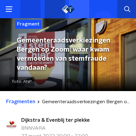
Fragment
Gemeenteraadsverkiezingen
Bergen op Zoom: waar kwam
vermoeden van stemfraude
vandaan?
foto:
ANP
Fragmenten
Gemeenteraadsverkiezingen Bergen op Zoom: waar kwam vermoeden van stemfraude vandaan?
Dijkstra & Evenblij ter plekke
BNNVARA