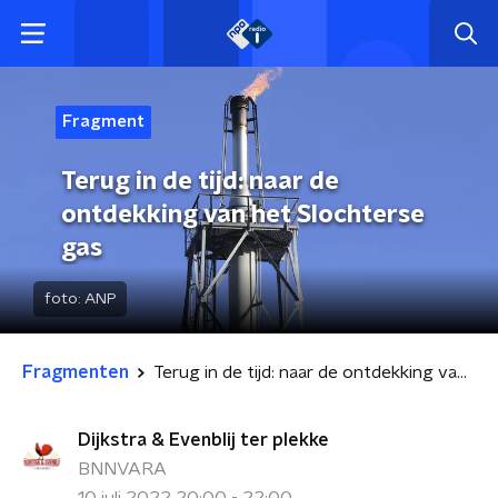
Fragment
Terug in de tijd: naar de
ontdekking van het Slochterse
gas
foto:
ANP
Fragmenten
Terug in de tijd: naar de ontdekking van het Slochterse gas
Dijkstra & Evenblij ter plekke
BNNVARA