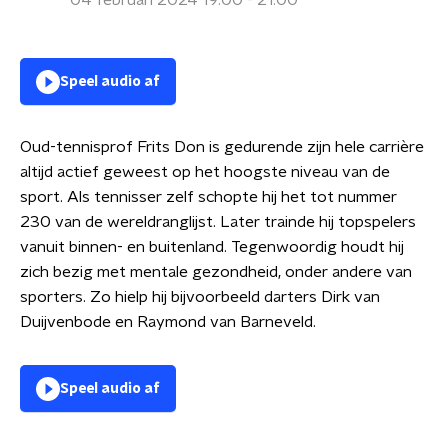
04 februari 2024 19:00 - 21:00
Speel audio af
Oud-tennisprof Frits Don is gedurende zijn hele carrière
altijd actief geweest op het hoogste niveau van de
sport. Als tennisser zelf schopte hij het tot nummer
230 van de wereldranglijst. Later trainde hij topspelers
vanuit binnen- en buitenland. Tegenwoordig houdt hij
zich bezig met mentale gezondheid, onder andere van
sporters. Zo hielp hij bijvoorbeeld darters Dirk van
Duijvenbode en Raymond van Barneveld.
Speel audio af