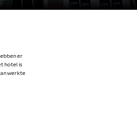
hebben er
 hotel is
man werkte