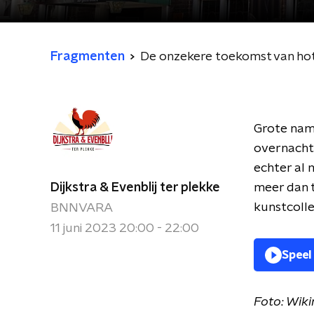
Fragmenten
De onzekere toekomst van ho
Grote nam
overnacht
echter al
Dijkstra & Evenblij ter plekke
meer dan t
kunstcolle
BNNVARA
11 juni 2023 20:00 - 22:00
Speel
Foto: Wi