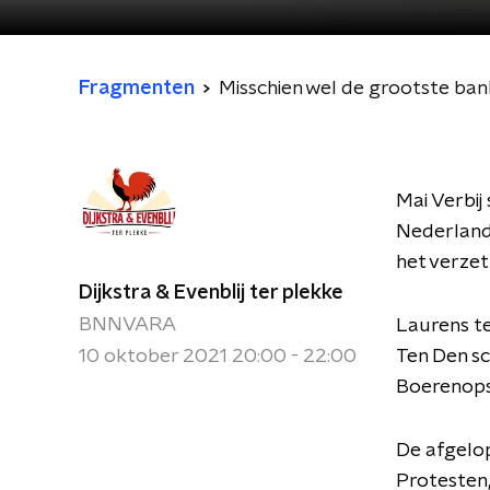
Fragmenten
Misschien wel de grootste ban
Mai Verbij
Nederland
het verzet
Dijkstra & Evenblij ter plekke
BNNVARA
Laurens te
10 oktober 2021 20:00 - 22:00
Ten Den sc
Boerenops
De afgelop
Protesten