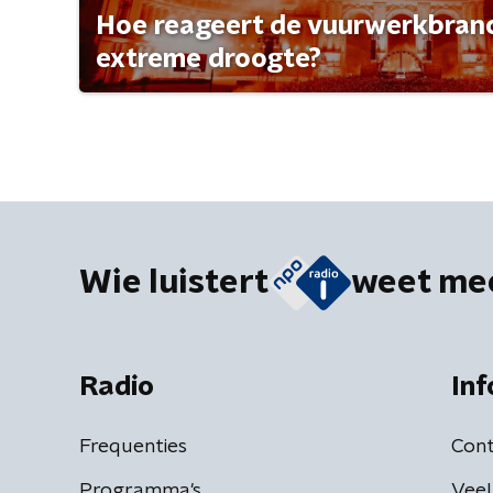
Hoe reageert de vuurwerkbran
extreme droogte?
Wie luistert
weet me
Radio
Inf
Frequenties
Cont
Programma's
Veel