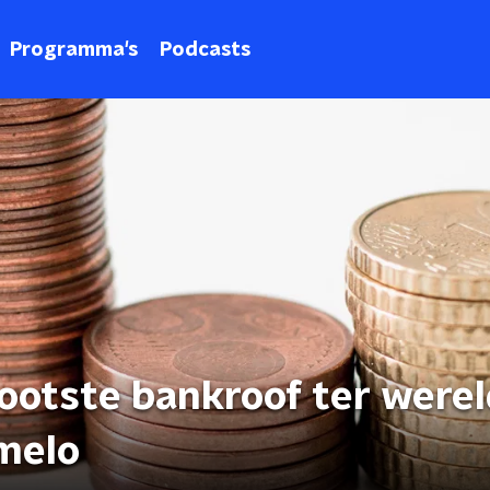
Programma's
Podcasts
ootste bankroof ter were
lmelo