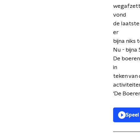
wegafzetti
vond
de laatste
er
bijna niks
Nu - bijna
De boeren 
in
teken van 
activiteit
‘De Boere
Speel