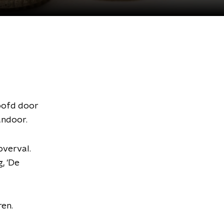
oofd door
andoor.
overval.
, 'De
ren.