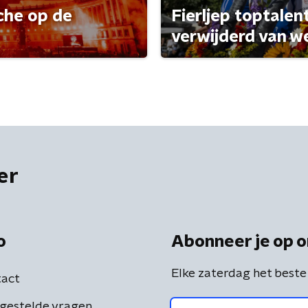
che op de
Fierljep toptalen
verwijderd van w
er
o
Abonneer je op o
Elke zaterdag het beste
act
gestelde vragen