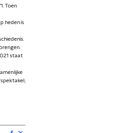
1. Toen
p heden is
schiedenis.
 brengen.
021 staat
zamenlijke
rspektakel;