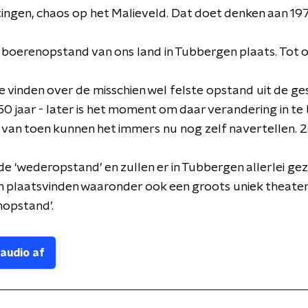
ngen, chaos op het Malieveld. Dat doet denken aan 197
 boerenopstand van ons land in Tubbergen plaats. Tot o
 te vinden over de misschien wel felste opstand uit de ge
 50 jaar - later is het moment om daar verandering in te
van toen kunnen het immers nu nog zelf navertellen. 2
de ‘wederopstand’ en zullen er in Tubbergen allerlei ge
en plaatsvinden waaronder ook een groots uniek theate
nopstand’.
 audio af