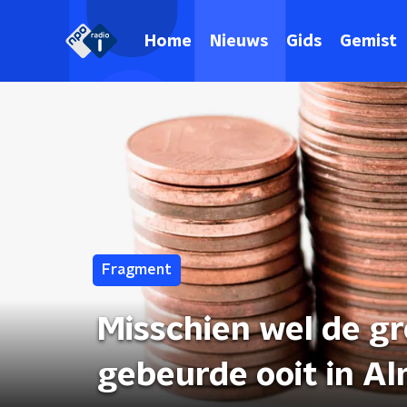
Home
Nieuws
Gids
Gemist
Fragment
Misschien wel de gr
gebeurde ooit in A