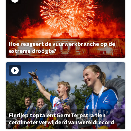
Hoe reageert de vuurwerkbranche op de
extreme droogte?
Fierljep toptalent Germ Terpstra tien
centimeter verwijderd van wereldrecord