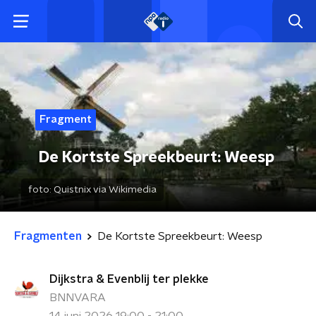
Fragment
De Kortste Spreekbeurt: Weesp
foto:
Quistnix via Wikimedia
Fragmenten
De Kortste Spreekbeurt: Weesp
Dijkstra & Evenblij ter plekke
BNNVARA