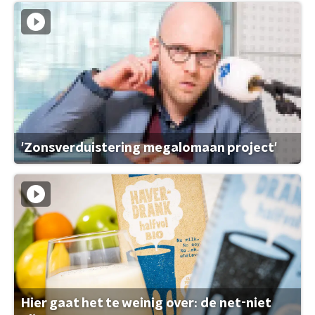
'Zonsverduistering megalomaan project'
Hier gaat het te weinig over: de net-niet