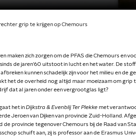
rechter grip te krijgen op Chemours
en maken zich zorgen om de PFAS die Chemours en vo
inds de jaren'60 uitstoot in lucht en het water. De stoff
 afbreken kunnen schadelijk zijn voor het milieu en de g
t het de overheid nog altijd maar moeizaam om grip t
rijf dat al jaren onder een vergrootglas ligt?
aat het in
Dijkstra & Evenblij Ter Plekke
met verantwoo
de Jeroen van Dijken van provincie Zuid-Holland. Afg
 de provincie tegenover Chemours bij de Raad van Sta
isschop schuift aan, zij is professor aan de Erasmus Unive