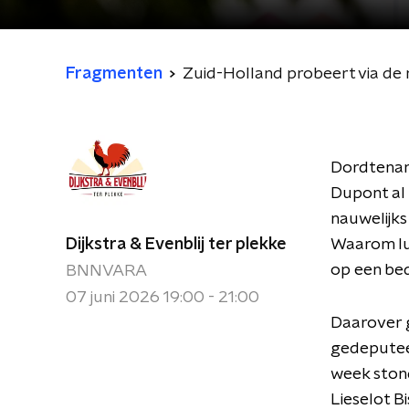
Fragmenten
Zuid-Holland probeert via de 
Dordtenar
Dupont al s
nauwelijks
Dijkstra & Evenblij ter plekke
Waarom luk
op een bed
BNNVARA
07 juni 2026 19:00 - 21:00
Daarover g
gedeputeer
week stond
Lieselot B