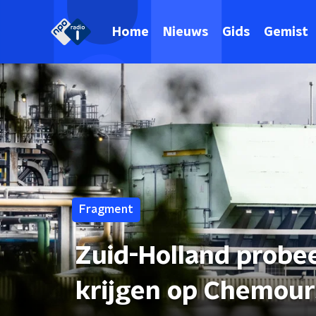
Home
Nieuws
Gids
Gemist
Fragment
Zuid-Holland probee
krijgen op Chemour