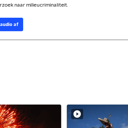
zoek naar milieucriminaliteit.
 audio af