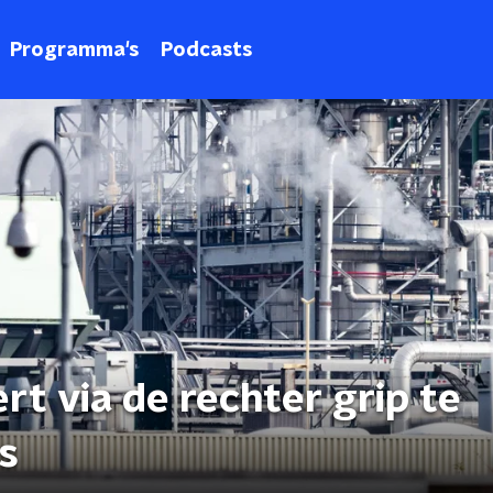
Programma's
Podcasts
rt via de rechter grip te
s