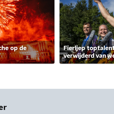
che op de
Fierljep toptalen
verwijderd van w
er