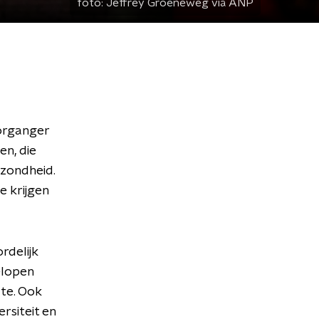
foto:
Jeffrey Groeneweg via ANP
organger
en, die
ezondheid.
e krijgen
rdelijk
elopen
te. Ook
rsiteit en