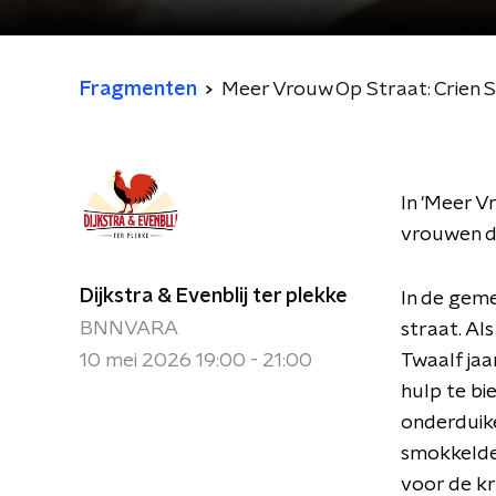
Fragmenten
Meer Vrouw Op Straat: Crien S
In 'Meer V
vrouwen di
Dijkstra & Evenblij ter plekke
In de gem
BNNVARA
straat. Al
10 mei 2026 19:00 - 21:00
Twaalf jaa
hulp te bi
onderduike
smokkelde 
voor de kr