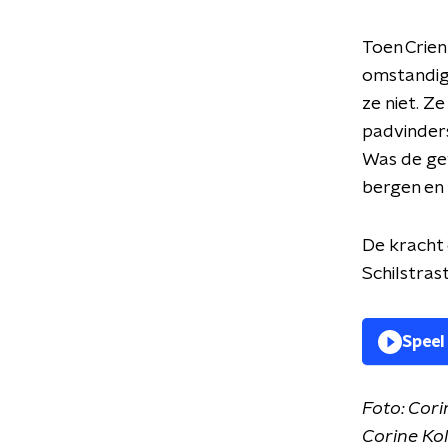
Toen Crien
omstandig
ze niet. Z
padvinders
Was de gev
bergen en n
De kracht 
Schilstras
Speel
Foto: Cori
Corine Kol