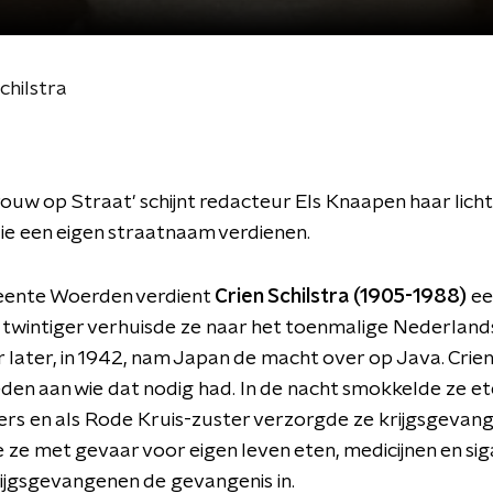
chilstra
rouw op Straat' schijnt redacteur Els Knaapen haar lich
e een eigen straatnaam verdienen.
eente Woerden verdient
Crien Schilstra (1905-1988)
ee
s twintiger verhuisde ze naar het toenmalige Nederlands
r later, in 1942, nam Japan de macht over op Java. Crie
eden aan wie dat nodig had. In de nacht smokkelde ze e
rs en als Rode Kruis-zuster verzorgde ze krijgsgevan
ze met gevaar voor eigen leven eten, medicijnen en si
ijgsgevangenen de gevangenis in.