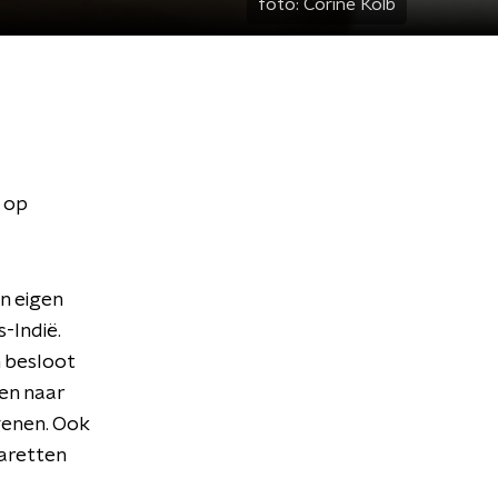
foto:
Corine Kolb
t op
n eigen
-Indië.
n besloot
ten naar
genen. Ook
garetten