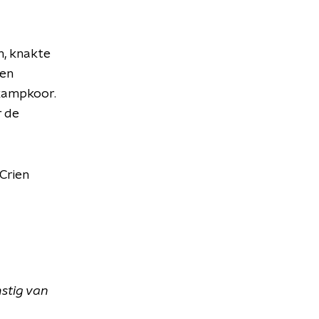
, knakte
een
 kampkoor.
r de
Crien
mstig van