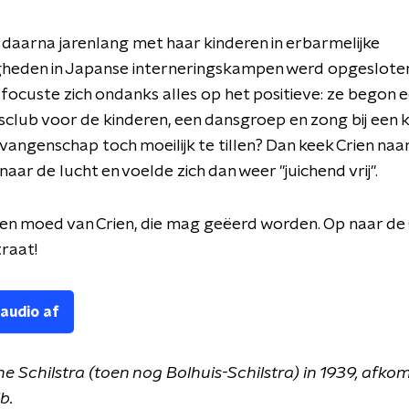
 daarna jarenlang met haar kinderen in erbarmelijke
heden in Japanse interneringskampen werd opgesloten
e focuste zich ondanks alles op het positieve: ze begon 
club voor de kinderen, een dansgroep en zong bij een
angenschap toch moeilijk te tillen? Dan keek Crien naa
aar de lucht en voelde zich dan weer "juichend vrij".
en moed van Crien, die mag geëerd worden. Op naar de 
traat!
 audio af
ne Schilstra (toen nog Bolhuis-Schilstra) in 1939, afko
b.