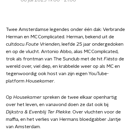
06 juli 2025 19:00 - 21:00
Twee Amsterdamse legendes onder één dak: Verbrande
Herman en MC Complicated. Herman, bekend uit de
cultdocu
Foute Vrienden
, leefde 25 jaar ondergedoken
en op de vlucht. Antonio Abbo, alias MC Complicated,
trok als frontman van The Sunclub met de hit
Fiësta
de
wereld over, viel diep, en krabbelde weer op als MC en
tegenwoordig ook host van zijn eigen YouTube-
platform
Housekamer
.
Op
Housekamer
spreken de twee elkaar openhartig
over het leven, en vanavond doen ze dat ook bij
Dijkstra & Evenblij Ter Plekke
. Over vluchten voor de
maffia, en het verlies van Hermans bloedgabber Jantje
van Amsterdam.