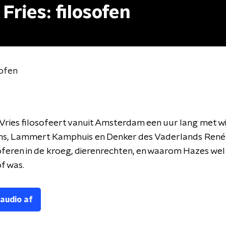
Fries: filosofen
sofen
Vries filosofeert vanuit Amsterdam een uur lang met w
ns, Lammert Kamphuis en Denker des Vaderlands René 
oferen in de kroeg, dierenrechten, en waarom Hazes wel 
of was.
 audio af