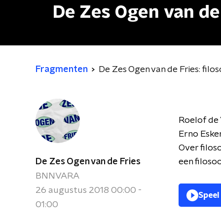
De Zes Ogen van de 
Fragmenten
De Zes Ogen van de Fries: filo
Roelof de 
Erno Eske
Over filos
De Zes Ogen van de Fries
een filoso
BNNVARA
26 augustus 2018 00:00 -
Speel
01:00