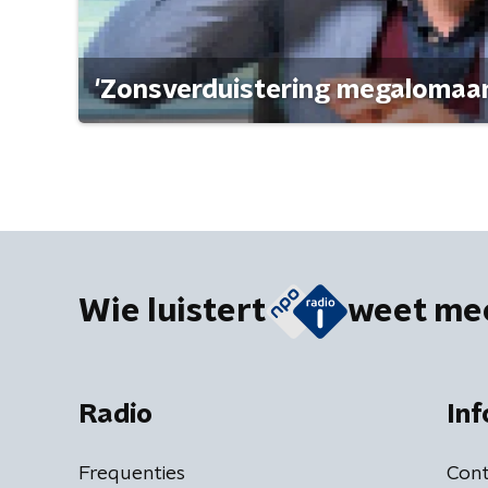
'Zonsverduistering megalomaan
Wie luistert
weet me
Radio
Inf
Frequenties
Cont