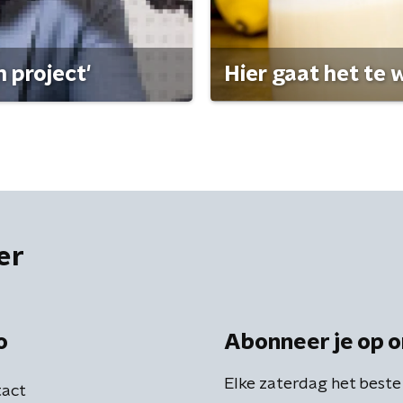
 project'
Hier gaat het te w
er
o
Abonneer je op o
Elke zaterdag het beste
act