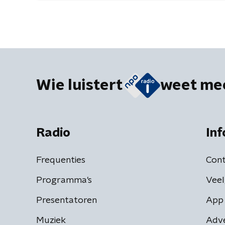
Wie luistert
weet me
Radio
Inf
Frequenties
Cont
Programma's
Veel
Presentatoren
App 
Muziek
Adv