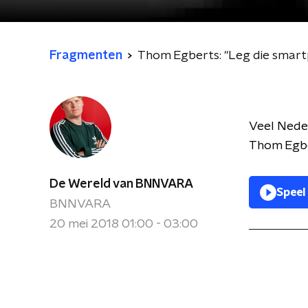
Fragmenten
Thom Egberts: "Leg die smart
Veel Neder
Thom Egber
De Wereld van BNNVARA
Speel
BNNVARA
20 mei 2018 01:00 - 03:00