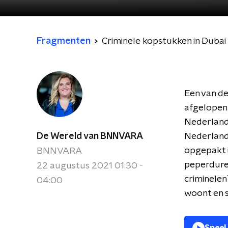
Fragmenten
Criminele kopstukken in Dubai
Een van de
afgelopen 
Nederlands
De Wereld van BNNVARA
Nederlands
opgepakt i
BNNVARA
peperdure 
22 augustus 2021 01:30 -
criminelen
04:00
woont en s