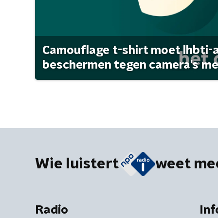
Camouflage t-shirt moet lhbti-
beschermen tegen camera's met 
Wie luistert
weet me
Radio
Inf