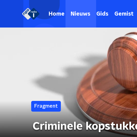
Home
Nieuws
Gids
Gemist
Fragment
Criminele kopstukk