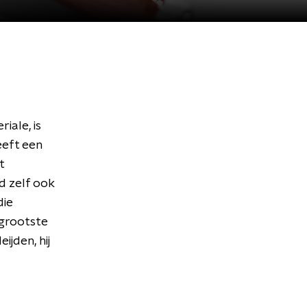
iale, is
eeft een
t
d zelf ook
die
 grootste
jden, hij