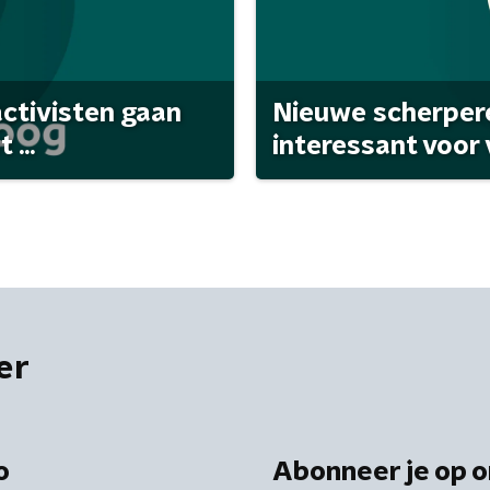
activisten gaan
Nieuwe scherpere
...
interessant voor
er
o
Abonneer je op o