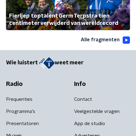
Fierljep toptalent Germ Terpstra tien
centimeter verwijderd van wereldrecord
Alle fragmenten
Wie luistert
weet meer
Radio
Info
Frequenties
Contact
Programma's
Veelgestelde vragen
Presentatoren
App de studio
Muziek
Adverteren