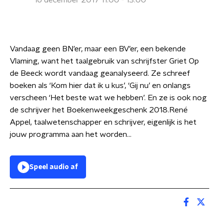
16 december 2017 11:00 - 13:00
Vandaag geen BN’er, maar een BV’er, een bekende
Vlaming, want het taalgebruik van schrijfster Griet Op
de Beeck wordt vandaag geanalyseerd. Ze schreef
boeken als ‘Kom hier dat ik u kus’, ‘Gij nu’ en onlangs
verscheen ‘Het beste wat we hebben’. En ze is ook nog
de schrijver het Boekenweekgeschenk 2018.René
Appel, taalwetenschapper en schrijver, eigenlijk is het
jouw programma aan het worden...
Speel audio af