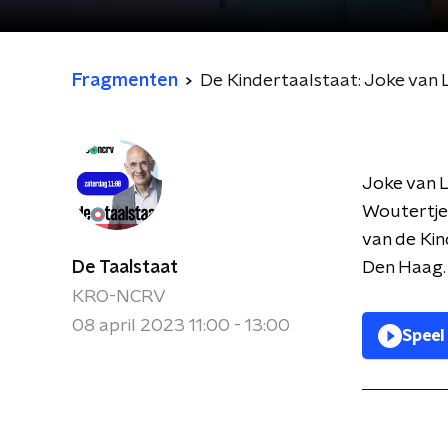
Fragmenten
De Kindertaalstaat: Joke van
Joke van 
Woutertje P
van de Kin
De Taalstaat
Den Haag.
KRO-NCRV
08 april 2023 11:00 - 13:00
Speel