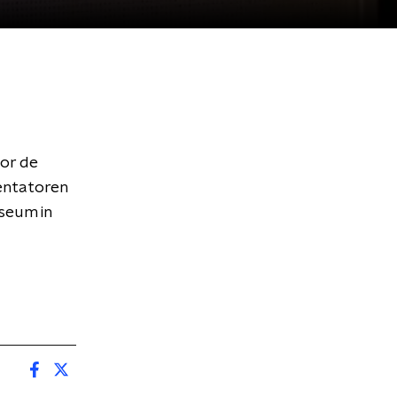
or de
sentatoren
seum in