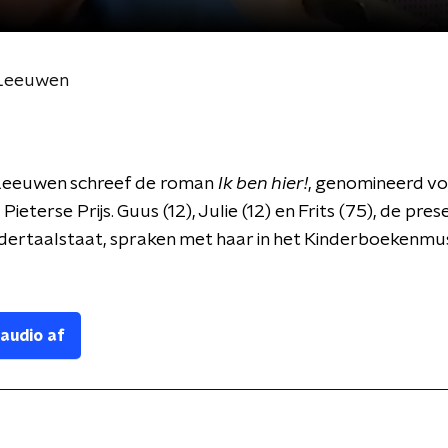
 Leeuwen
Leeuwen schreef de roman
Ik ben hier!
, genomineerd vo
ieterse Prijs. Guus (12), Julie (12) en Frits (75), de pre
dertaalstaat, spraken met haar in het Kinderboekenmu
 audio af