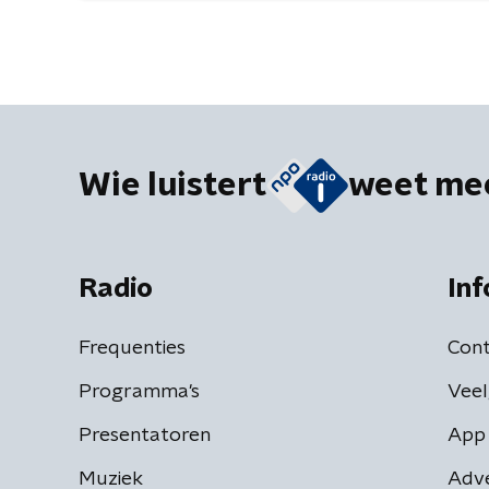
Wie luistert
weet me
Radio
Inf
Frequenties
Cont
Programma's
Veel
Presentatoren
App 
Muziek
Adv