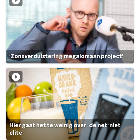
'Zonsverduistering megalomaan project'
Hier gaat het te weinig over: de net-niet
elite