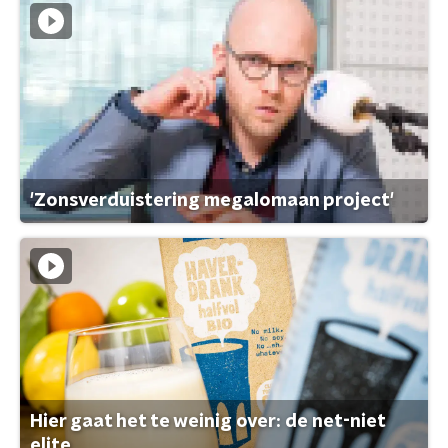
'Zonsverduistering megalomaan project'
Hier gaat het te weinig over: de net-niet
elite