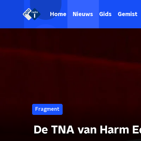
Home
Nieuws
Gids
Gemist
Fragment
De TNA van Harm E