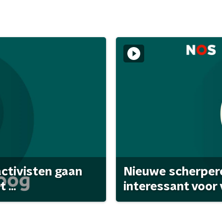
activisten gaan
Nieuwe scherpere
...
interessant voor