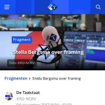
Fragment
Stella Bergsma over framing
foto:
KRO-NCRV
Fragmenten
Stella Bergsma over framing
De Taalstaat
KRO-NCRV