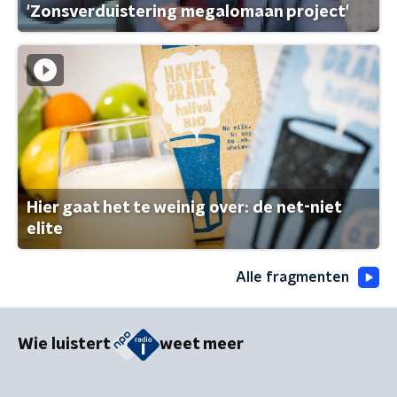
'Zonsverduistering megalomaan project'
Hier gaat het te weinig over: de net-niet
elite
Alle fragmenten
Wie luistert
weet meer