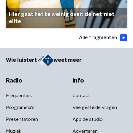
Hier gaat het te weinig over: de net-niet
elite
Alle fragmenten
Wie luistert
weet meer
Radio
Info
Frequenties
Contact
Programma's
Veelgestelde vragen
Presentatoren
App de studio
Muziek
Adverteren