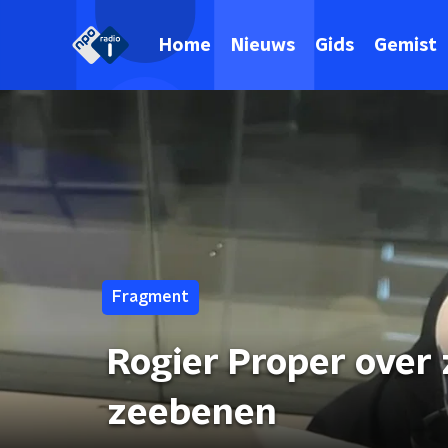
Home
Nieuws
Gids
Gemist
Fragment
Rogier Proper over 
zeebenen