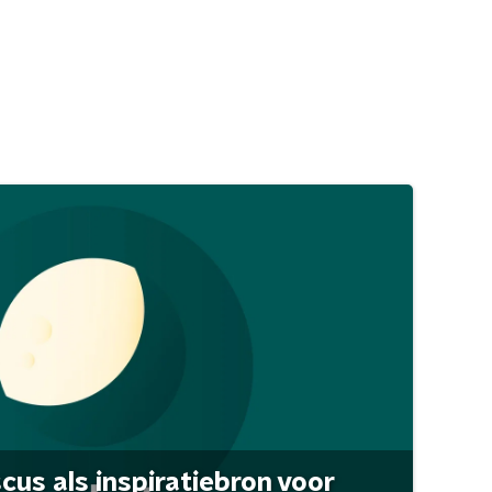
scus als inspiratiebron voor