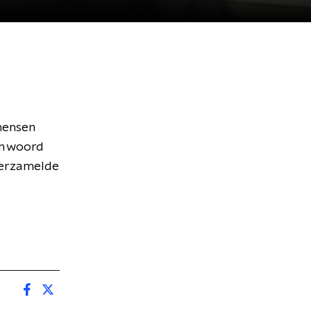
 mensen
en woord
 verzamelde