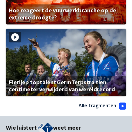
Hoe reageert de vuurwerkbranche op de
extreme droogte?
Fierljep toptalent Germ Terpstra tien
centimeter verwijderd van wereldrecord
Alle fragmenten
Wie luistert
weet meer