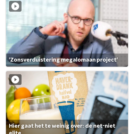
'Zonsverduistering megalomaan project'
Hier gaat het te weinig over: de net-niet
elite