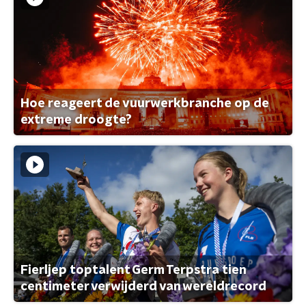
Hoe reageert de vuurwerkbranche op de
extreme droogte?
Fierljep toptalent Germ Terpstra tien
centimeter verwijderd van wereldrecord