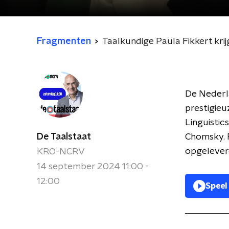
Fragmenten
Taalkundige Paula Fikkert krijg
De Nederl
prestigieu
Linguisti
De Taalstaat
Chomsky. F
opgelever
KRO-NCRV
14 september 2024 11:00 -
12:00
Speel