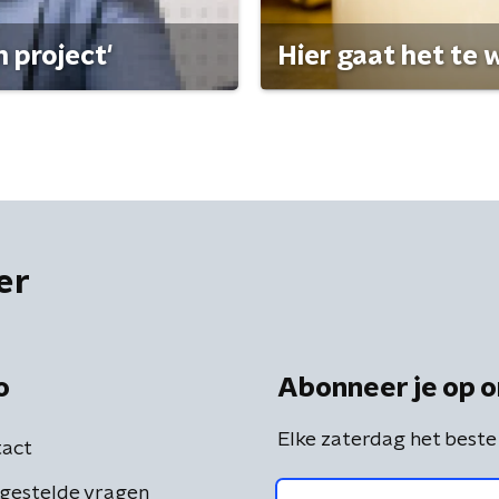
 project'
Hier gaat het te w
er
o
Abonneer je op o
Elke zaterdag het beste
act
gestelde vragen