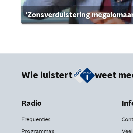
'Zonsverduistering megalomaan
Wie luistert
weet me
Radio
Inf
Frequenties
Cont
Programma's
Veel