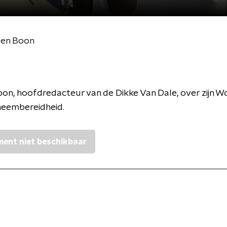
den Boon
on, hoofdredacteur van de Dikke Van Dale, over zijn W
neembereidheid.
ent niet beschikbaar