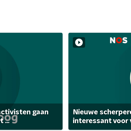
activisten gaan
Nieuwe scherpere
...
interessant voor