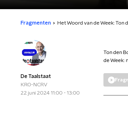
Fragmenten
Het Woord van de Week: Ton 
Ton den Bo
de Week: 
De Taalstaat
Fragm
KRO-NCRV
22 juni 2024 11:00 - 13:00