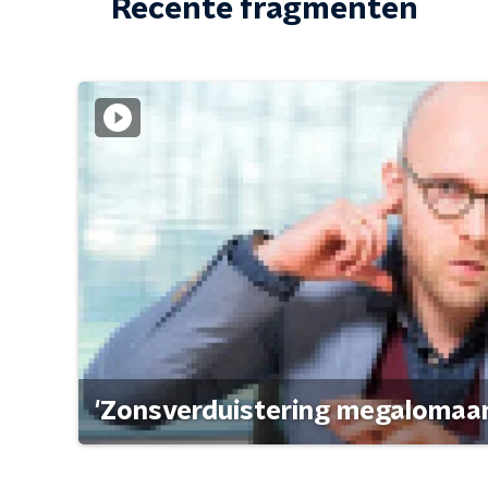
Recente fragmenten
'Zonsverduistering megalomaan