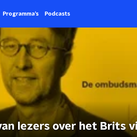
Programma's
Podcasts
an lezers over het Brits v