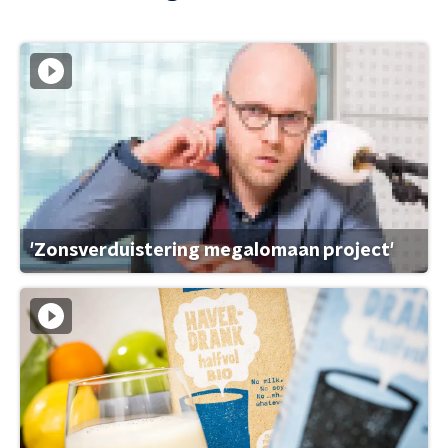
'Zonsverduistering megalomaan project'