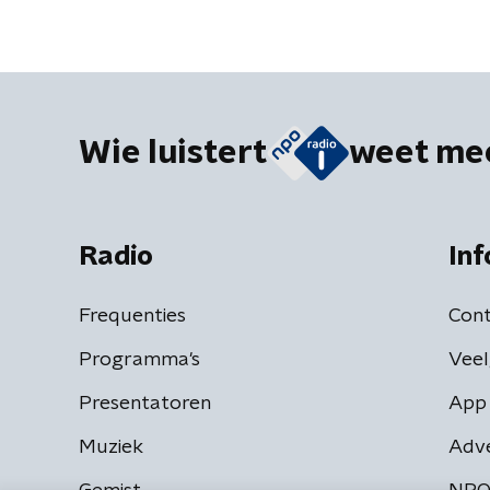
Wie luistert
weet me
Radio
Inf
Frequenties
Cont
Programma's
Veel
Presentatoren
App 
Muziek
Adv