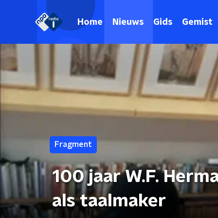
Home
Nieuws
Gids
Gemist
Fragment
100 jaar W.F. Herm
als taalmaker