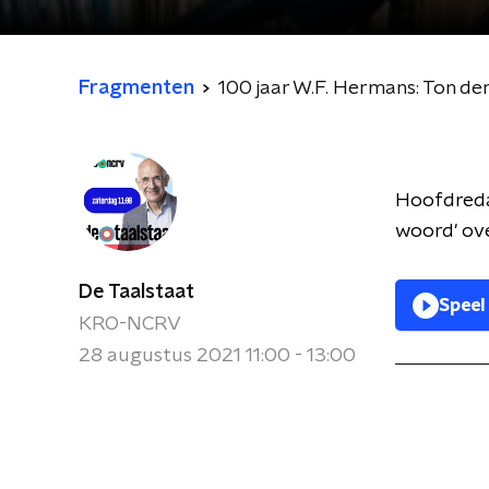
Fragmenten
100 jaar W.F. Hermans: Ton d
Hoofdredac
woord' ove
De Taalstaat
Speel
KRO-NCRV
28 augustus 2021 11:00 - 13:00