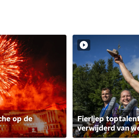
che op de
Fierljep toptalen
verwijderd van w