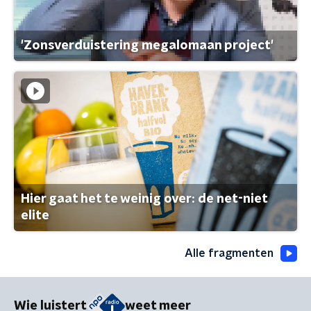
'Zonsverduistering megalomaan project'
Hier gaat het te weinig over: de net-niet
elite
Alle fragmenten
Wie luistert
weet meer