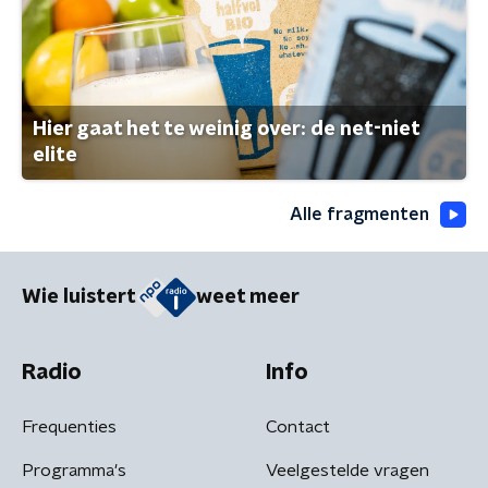
Hier gaat het te weinig over: de net-niet
elite
Alle fragmenten
Wie luistert
weet meer
Radio
Info
Frequenties
Contact
Programma's
Veelgestelde vragen