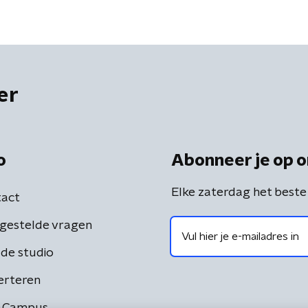
er
o
Abonneer je op o
Elke zaterdag het beste
act
gestelde vragen
de studio
erteren
 Campus