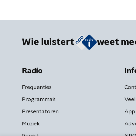
Wie luistert
weet me
Radio
Inf
Frequenties
Cont
Programma's
Veel
Presentatoren
App 
Muziek
Adv
Gemist
NPO