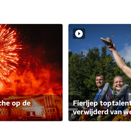
che op de
Fierljep toptalen
verwijderd van w