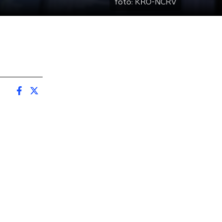
foto:
KRO-NCRV