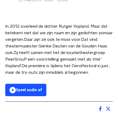
27 mei 2017 11:00 - 13:00
In 2012 overleed de dichter Rutger Kopland. Maar dat
betekent niet dat we zijn naam en zijn gedichten zomaar
vergeten.Daar zijn ze ook te mooi voor.Dat vind
theatermaakster Gienke Deuten van de Gouden Haas
ook.Zij heeft samen met het de locatietheatergroep
PeerGrouP een voorstelling gemaakt met als titel ‘
Kopland’.De première is tijdens het Oerolfestival in juni ,
maar de try-outs zijn inmiddels al begonnen.
Speel audio af