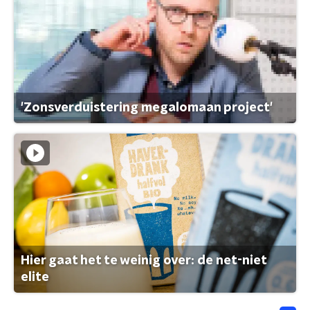
'Zonsverduistering megalomaan project'
Hier gaat het te weinig over: de net-niet
elite